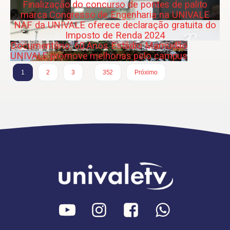
Finalização do concurso de pontes de palito
marca Congresso de Engenharia na UNIVALE
NAF da UNIVALE oferece declaração gratuita do
Imposto de Renda 2024
Documentário: 60 Anos Estádio Mamudão
UNIVALE promove melhorias pelo campus
…
1
2
3
352
Próximo