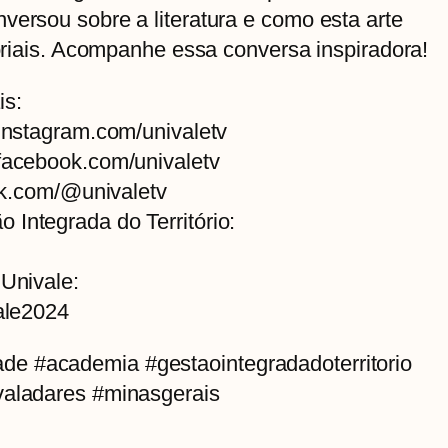
versou sobre a literatura e como esta arte
toriais. Acompanhe essa conversa inspiradora!
is:
/instagram.com/univaletv
/facebook.com/univaletv
tok.com/@univaletv
Integrada do Território:
 Univale:
vale2024
alidade #academia #gestaointegradadoterritorio
valadares #minasgerais