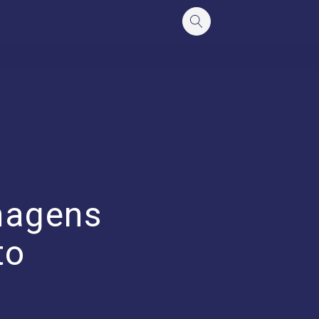
onagens
to