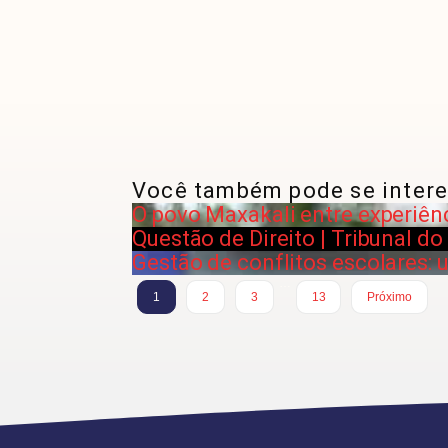
Você também pode se intere
O povo Maxakali entre experiênc
Questão de Direito | Tribunal do
Gestão de conflitos escolares: 
…
1
2
3
13
Próximo