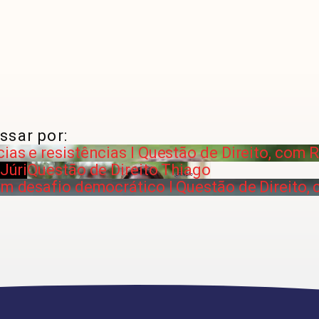
ssar por:
ias e resistências I Questão de Direito, com 
 Júri
Questão de Direito Thiago
um desafio democrático I Questão de Direito, 