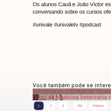
Os alunos Cauã e João Victor es
conversando sobre os cursos ofer
#univale #univaletv #podcast
Você também pode se intere
Membros do CODEMA se reúnem 
Curso de Medicina Veterinária r
…
1
2
3
352
Próximo