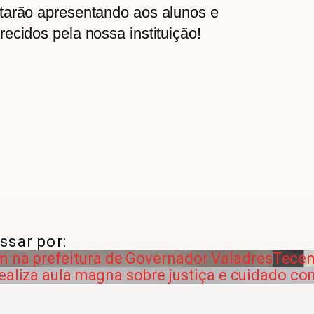
tarão apresentando aos alunos e
ecidos pela nossa instituição!
ssar por:
na prefeitura de Governador Valadres
Tecen
ealiza aula magna sobre justiça e cuidado co