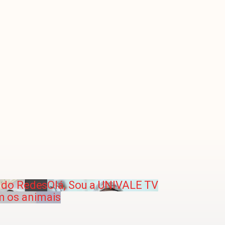
do Redes
Olá, Sou a UNIVALE TV
m os animais