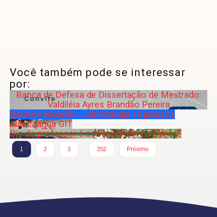
Você também pode se interessar
por:
Banca de Defesa de Dissertação de Mestrado:
Valdiléia Ayres Brandão Pereira
Gabriela Mourão - Odontologia | Egressos
Aula Magna GIT
Dia do professor é comemorado na Univale
…
1
2
3
352
Próximo