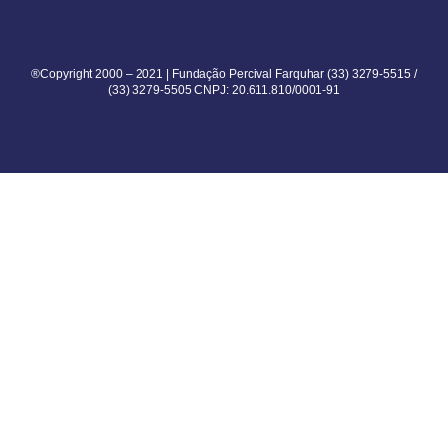
®Copyright 2000 – 2021 | Fundação Percival Farquhar (33) 3279-5515 /
(33) 3279-5505 CNPJ: 20.611.810/0001-91