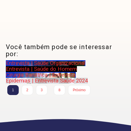
Você também pode se interessar
por:
Entrevista | Saúde Organizacional
Entrevista | Saúde do Homem
Cirurgia Bariátrica | Entrevista
Epidemias | Entrevista Saúde 2024
…
1
2
3
8
Próximo