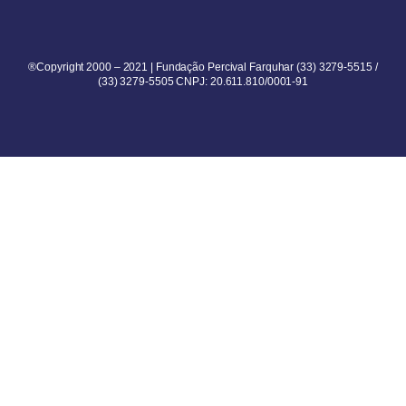
®Copyright 2000 – 2021 | Fundação Percival Farquhar (33) 3279-5515 /
(33) 3279-5505 CNPJ: 20.611.810/0001-91