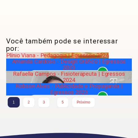
Você também pode se interessar
por:
Plínio Viana - Pedagogia | Egressos 2024
Amanda Cardoso - Design Gráfico | Egressos
2023
Rafaella Campos - Fisioterapeuta | Egressos
2024
Robson Alves - Publicidade e Propaganda |
Egressos 2023
…
1
2
3
5
Próximo