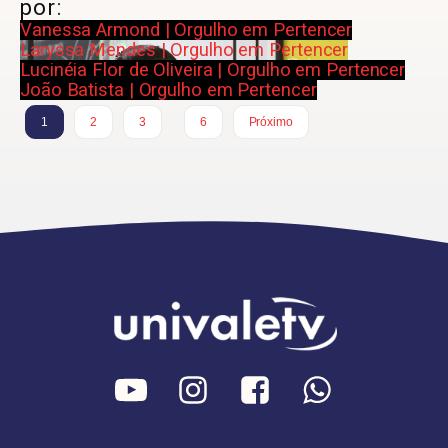
por:
Vanessa Armond | Orgulho em Pertencer
Laryssa Mendes | Orgulho em Pertencer
Lucinéia Flor de Oliveira | Orgulho em Pertencer
João Batista | Orgulho em Pertencer
…
1
2
3
6
Próximo