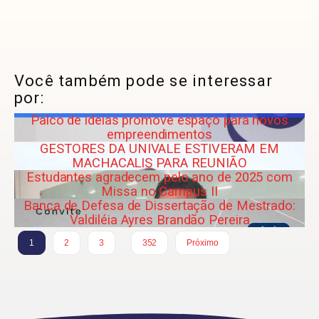
Você também pode se interessar
por:
Palco de ideias promove espaço para novos
empreendimentos
GESTORES DA UNIVALE ESTIVERAM EM
MACHACALIS PARA REUNIÃO
Estudantes agradecem pelo ano de 2025 com
Missa no Campus II
Banca de Defesa de Dissertação de Mestrado:
Valdiléia Ayres Brandão Pereira
…
1
2
3
352
Próximo