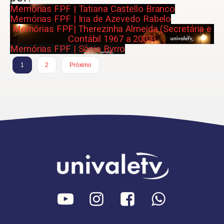
Memórias FPF | Tatiana Castello Branco
Memórias FPF | Iria de Azevedo Rabelo
Memórias FPF| Therezinha Almeida (Secretária e
Contábil 1967 a 2003)
Memórias FPF | Sônia Byrro
1
2
Próximo