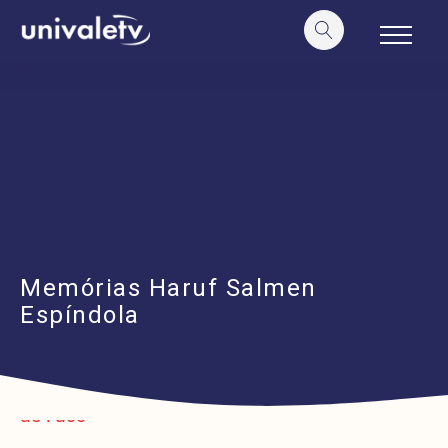
o
conteúdo
Memórias Haruf Salmen
Espíndola
https://www.youtube.com/watch?v=Dvuu-
ueYdcc