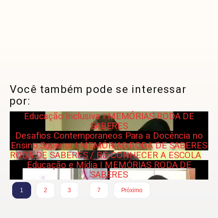
Você também pode se interessar
por:
Educação Inclusiva I MEMÓRIAS RODA DE
SABERES
Desafios Contemporaneos Para a Docência no
Ensino Superior I MEMÓRIAS RODA DE SABERES
RODA DE SABERES / RE-CONHECER A ESCOLA
Educação e Mídia I MEMÓRIAS RODA DE
SABERES
…
1
2
3
7
Próximo