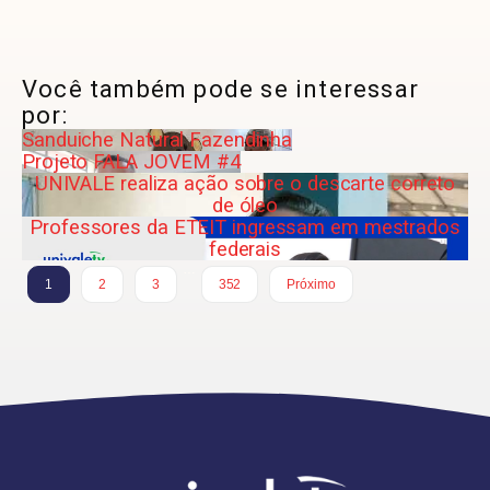
Você também pode se interessar
por:
Sanduiche Natural Fazendinha
Projeto FALA JOVEM #4
UNIVALE realiza ação sobre o descarte correto
de óleo
Professores da ETEIT ingressam em mestrados
federais
…
1
2
3
352
Próximo