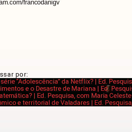
gram.com/francodanigv
ssar por:
érie “Adolescência” da Netflix? | Ed. Pesqui
imentos e o Desastre de Mariana | Ed. Pesqu
atemática? | Ed. Pesquisa, com Maria Celeste
ico e territorial de Valadares | Ed. Pesquis