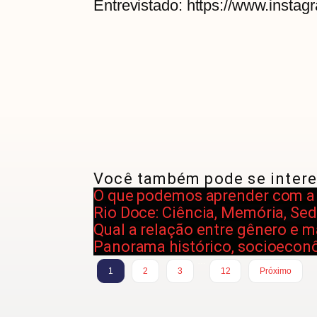
Entrevistado: https://www.insta
Você também pode se intere
O que podemos aprender com a s
Rio Doce: Ciência, Memória, Sed
Qual a relação entre gênero e m
Panorama histórico, socioeconôm
…
1
2
3
12
Próximo