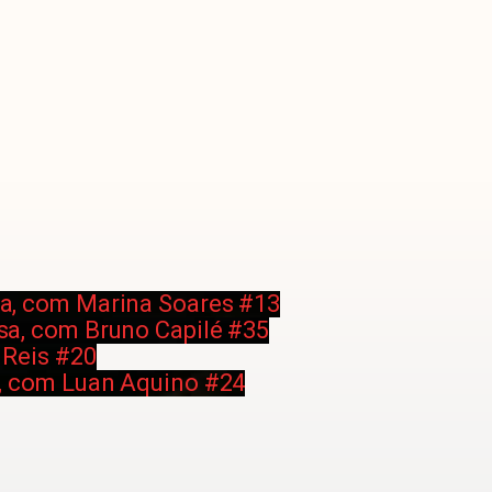
sa, com Marina Soares #13
isa, com Bruno Capilé #35
 Reis #20
a, com Luan Aquino #24