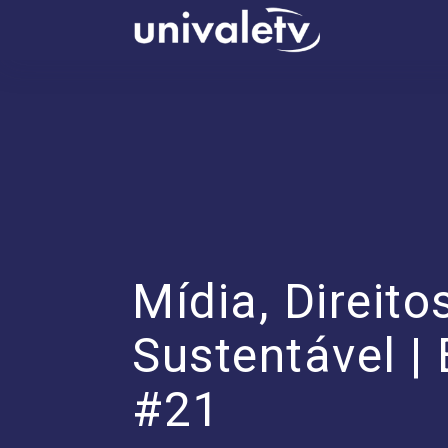
conteúdo
Mídia, Direit
Sustentável |
#21