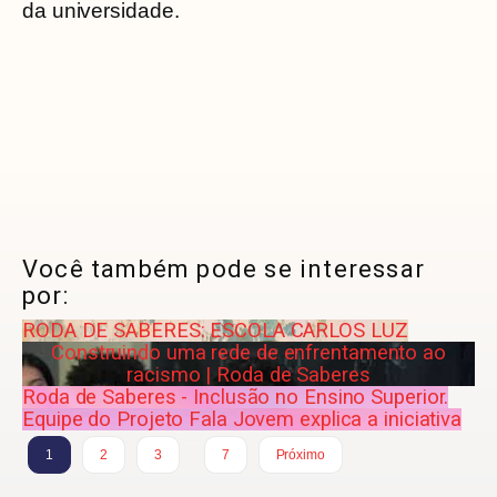
da universidade.
Você também pode se interessar
por:
RODA DE SABERES: ESCOLA CARLOS LUZ
Construindo uma rede de enfrentamento ao
racismo | Roda de Saberes
Roda de Saberes - Inclusão no Ensino Superior.
Equipe do Projeto Fala Jovem explica a iniciativa
…
1
2
3
7
Próximo