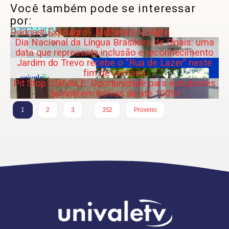
Você também pode se interessar
por:
Podcast Expoagro - Mulheres no Agro
Dia Nacional da Língua Brasileira de Sinais: uma
data que representa inclusão e reconhecimento
Jardim do Trevo recebe o "Rua de Lazer" neste
fim de semana
Pit Stop UNIVALE: Oportunidade para estudantes
garantirem bolsas de até 100%!
…
1
2
3
352
Próximo