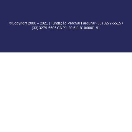
®Copyright 2000 – 2021 | Fundação Percival Farquhar (33) 3279-5515 /
(33) 3279-5505 CNPJ: 20.611.810/0001-91