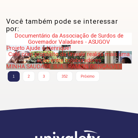
Você também pode se interessar
por:
Documentário da Associação de Surdos de
Governador Valadares - ASUGOV
Projeto Ajude o Henrique!
Café com propósito da Univale realiza mais uma
ação entre colaboradores
MINHA SAUDADE SUA - RAMON GONÇALVES
…
1
2
3
352
Próximo