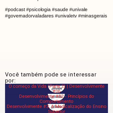
#podcast #psicologia #saude #univale
#governadorvaladares #univaletv #minasgerais
Você também pode se interessar
por:
O começo da Vida (Parte 2) | Desenvolvimente
#06
Desenvolvimente #02 - Princípios do
Comportamento
Desenvolvimente #3: A Medicalização do Ensino
Superior