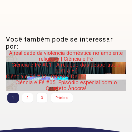
Você também pode se interessar
por:
A realidade da violência doméstica no ambiente
religioso | Ciência e Fé
Ciência e Fé #01 - A relação dos desportistas
com a Fé
Ciência e Fé #02 - Cristo é Deus?
Ciência e Fé #05: Episódio especial com o
Quarteto Âncora!
1
2
3
Próximo