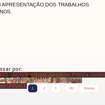
ÉM APRESENTAÇÃO DOS TRABALHOS
NOS.
ssar por:
#03 - 2023/2
Podcast Jurídicos: Prática Jurídi
E realiza caminhada antimanicomial
ias UNIVALE
…
1
2
3
352
Próximo