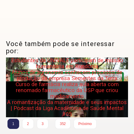
Você também pode se interessar
por:
Estudantes da UNIVALE participam de missão
humanitária em Rondônia
Alunos de agronomia conhecem processo de
produção da empresa Sementes da Terra
Curso de farmácia realiza aula aberta com
renomado farmacêutico da USP que criou
medicamento
A romantização da maternidade e seus impactos
| Podcast da Liga Acadêmica de Saúde Mental
#05
…
1
2
3
352
Próximo