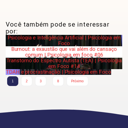
Você também pode se interessar
por:
Psicologia e Inteligência Artificial | Psicologia em
Foco
Burnout: a exaustão que vai além do cansaço
comum | Psicologia em foco #06
Transtorno do Espectro Autista (TEA) | Psicologia
em Foco #14
TDAH e procrastinação | Psicologia em Foco
…
1
2
3
8
Próximo