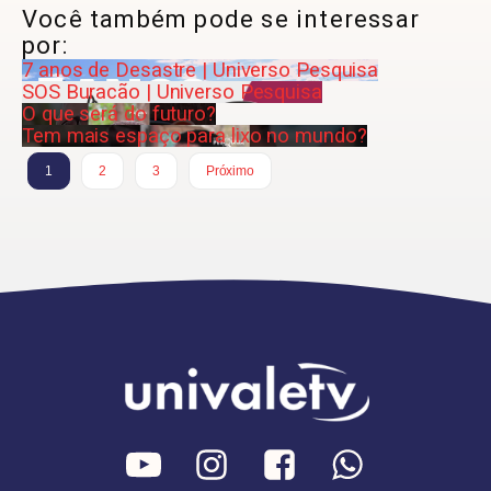
Você também pode se interessar
por:
7 anos de Desastre | Universo Pesquisa
SOS Buracão | Universo Pesquisa
O que será do futuro?
Tem mais espaço para lixo no mundo?
1
2
3
Próximo