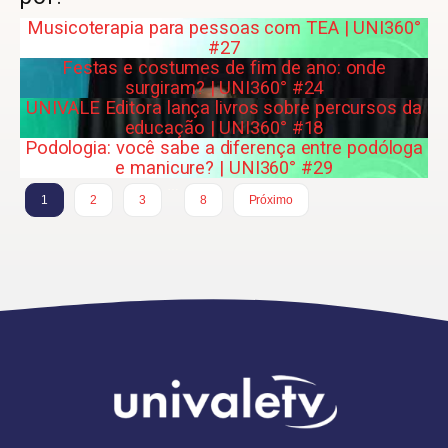
Musicoterapia para pessoas com TEA | UNI360°
#27
Festas e costumes de fim de ano: onde
surgiram? | UNI360° #24
UNIVALE Editora lança livros sobre percursos da
educação | UNI360° #18
Podologia: você sabe a diferença entre podóloga
e manicure? | UNI360° #29
…
1
2
3
8
Próximo