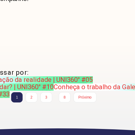
ssar por:
ção da realidade | UNI360° #05
idar? | UNI360° #10
Conheça o trabalho da Gale
 #33
…
1
2
3
8
Próximo