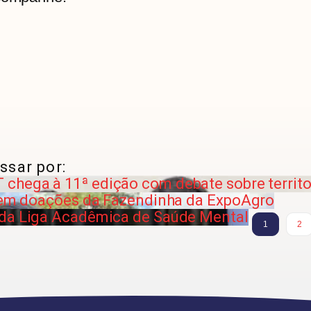
ssar por:
chega à 11ª edição com debate sobre territo
ebem doações da Fazendinha da ExpoAgro
 da Liga Acadêmica de Saúde Mental
1
2