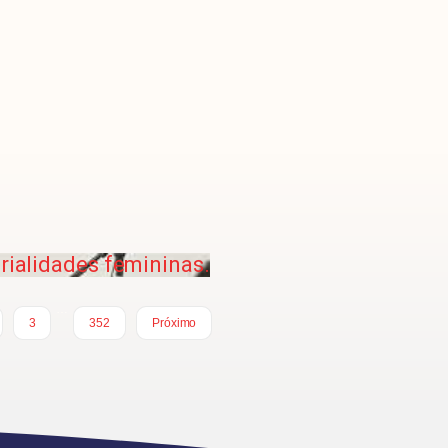
rialidades femininas.
…
3
352
Próximo