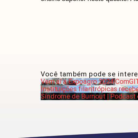
Você também pode se intere
Vem aí a Expoagro 2024!
ComGIT 
Instituições filantrópicas rec
Síndrome de Burnout | Podcast