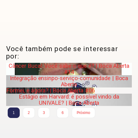
Você também pode se interessar
por:
Câncer Bucal: Você sabe o que é? | Boca Aberta
#14
Integração ensinpo-serviço-comunidade | Boca
Aberta
Formei, e agora? | Boca Aberta #06
Estágio em Harvard: é possível vindo da
UNIVALE? | Boca Aberta
…
1
2
3
6
Próximo