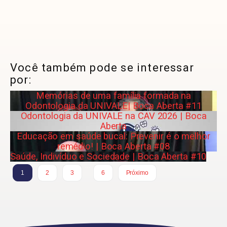
Você também pode se interessar
por:
Memórias de uma família formada na
Odontologia da UNIVALE| Boca Aberta #11
Odontologia da UNIVALE na CAV 2026 | Boca
Aberta
Educação em saúde bucal: Prevenir é o melhor
remédio! | Boca Aberta #08
Saúde, Indivíduo e Sociedade | Boca Aberta #10
…
1
2
3
6
Próximo