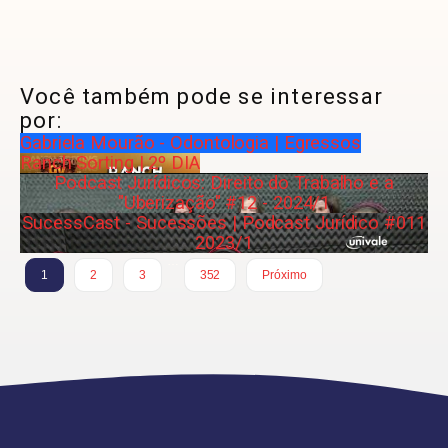
Você também pode se interessar
por:
Gabriela Mourão - Odontologia | Egressos
Ranch Sorting | 2º DIA
Podcast Jurídicos: Direito do Trabalho e a
"Uberização" #12 - 2024/1
SucessCast - Sucessões | Podcast Jurídico #011
2023/1
…
1
2
3
352
Próximo