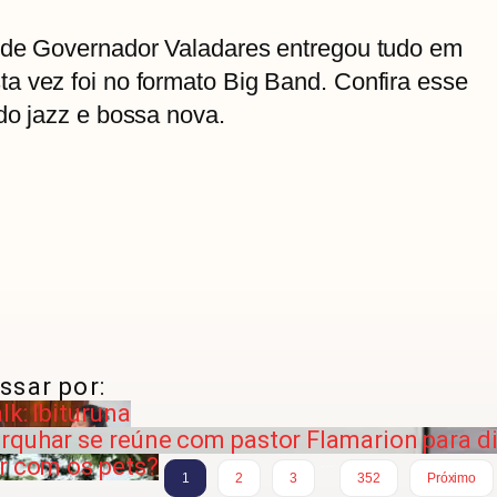
 de Governador Valadares entregou tudo em
a vez foi no formato Big Band. Confira esse
do jazz e bossa nova.
ssar por:
lk: Ibituruna
rquhar se reúne com pastor Flamarion para di
r com os pets?
…
1
2
3
352
Próximo