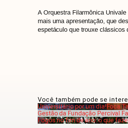
A Orquestra Filarmônica Univale
mais uma apresentação, que dest
espetáculo que trouxe clássicos 
Você também pode se intere
Universitário por um dia!
Foca Ta
Gestão da Fundação Percival Fa
Fogos no fim de ano: o que faze