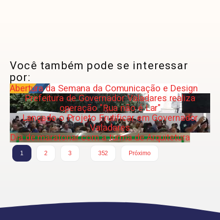
Você também pode se interessar
por:
Abertura da Semana da Comunicação e Design
Prefeitura de Governador Valadares realiza
operação "Rua não é Lar"
Lançado o Projeto Frutificar em Governador
Valadares
Dia de maratonar com a turma de Arquitetura
…
1
2
3
352
Próximo