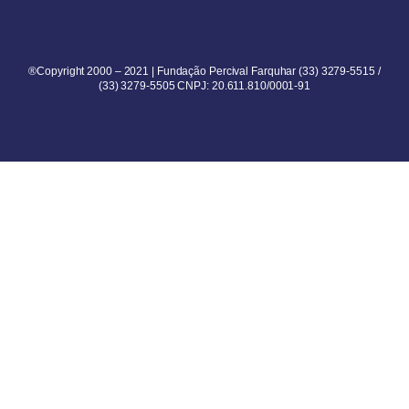
®Copyright 2000 – 2021 | Fundação Percival Farquhar (33) 3279-5515 /
(33) 3279-5505 CNPJ: 20.611.810/0001-91