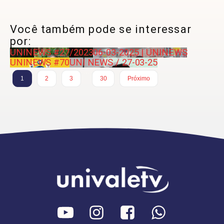
Você também pode se interessar
por:
UNINEWS #27/2023
06-03-2025 | UNINEWS
UNINEWS #70
UNI NEWS / 27-03-25
…
1
2
3
30
Próximo