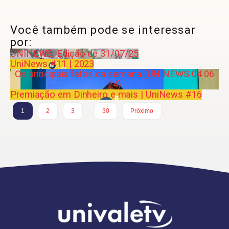
Você também pode se interessar
por:
UNINEWS: Edição de 31/07/25
UniNews #11 | 2023
Os principais fatos da semana (UNINEWS 04 06
24)
Premiação em Dinheiro e mais | UniNews #16
…
1
2
3
30
Próximo