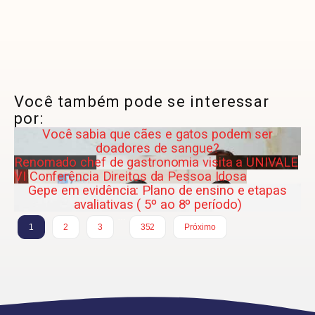
Você também pode se interessar
por:
Você sabia que cães e gatos podem ser
doadores de sangue?
Renomado chef de gastronomia visita a UNIVALE
VI Conferência Direitos da Pessoa Idosa
Gepe em evidência: Plano de ensino e etapas
avaliativas ( 5º ao 8º período)
…
1
2
3
352
Próximo