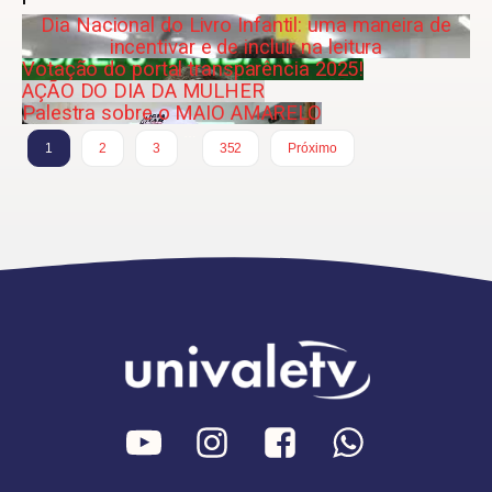
Dia Nacional do Livro Infantil: uma maneira de
incentivar e de incluir na leitura
Votação do portal transparência 2025!
AÇÃO DO DIA DA MULHER
Palestra sobre o MAIO AMARELO
…
1
2
3
352
Próximo