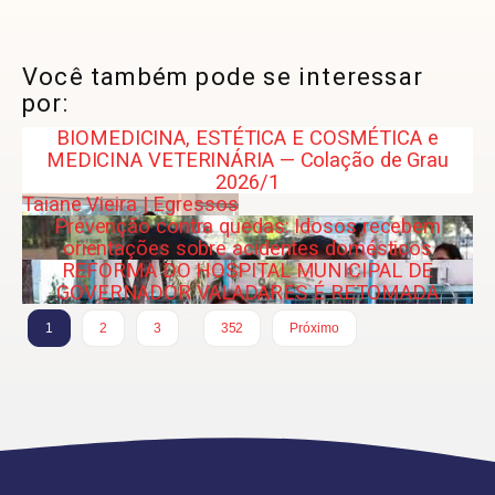
Você também pode se interessar
por:
BIOMEDICINA, ESTÉTICA E COSMÉTICA e
MEDICINA VETERINÁRIA — Colação de Grau
2026/1
Taiane Vieira | Egressos
Prevenção contra quedas: Idosos recebem
orientações sobre acidentes domésticos
REFORMA DO HOSPITAL MUNICIPAL DE
GOVERNADOR VALADARES É RETOMADA
…
1
2
3
352
Próximo