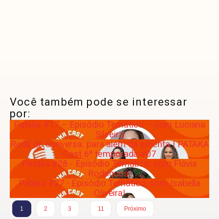
Você também pode se interessar
por:
Pataka #17 – Episódio Temático – com Luciana
Silveira
Roda de conversa: para além da ementa | PATAKA
Cast 6ª temporada #07
Pataka #28 - Episódio Temático: com Flávia
Rodrigues!
Pataka #27 - Episódio Temático: com Isabella
Oliveira!
…
1
2
3
11
Próximo