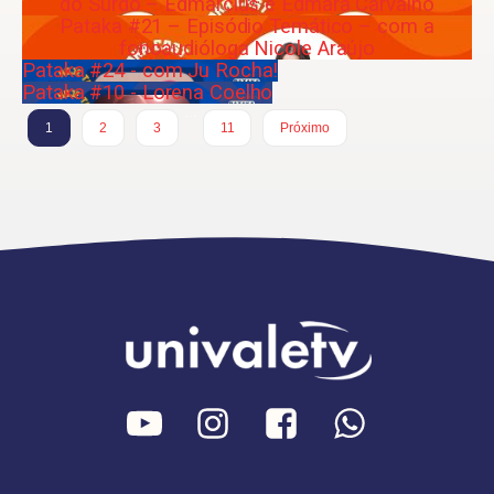
do Surdo – Edmarcius e Edmara Carvalho
Pataka #21 – Episódio Temático – com a
fonoaudióloga Nicole Araújo
Pataka #24 - com Ju Rocha!
Pataka #10 - Lorena Coelho
…
1
2
3
11
Próximo