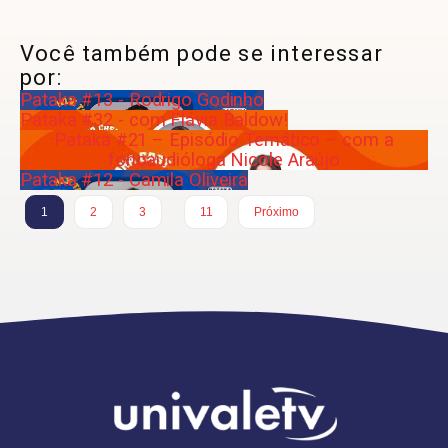
Você também pode se interessar
por:
Pataka #13 - Rodrigo Godinho
Pataka #32 - com Flávia Baldow!
Pataka #21 – Episódio Temático – com a
fonoaudióloga Nicole Araújo
Pataka #12 - Camila Oliveira
…
1
2
3
11
Próximo