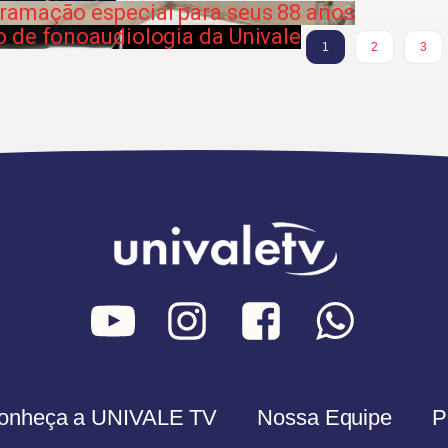
ramação especial para seus 88 anos
 de fonoaudiologia da Univale
1
2
3
onheça a UNIVALE TV
Nossa Equipe
P