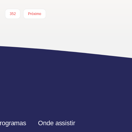
…
352
Próximo
rogramas
Onde assistir