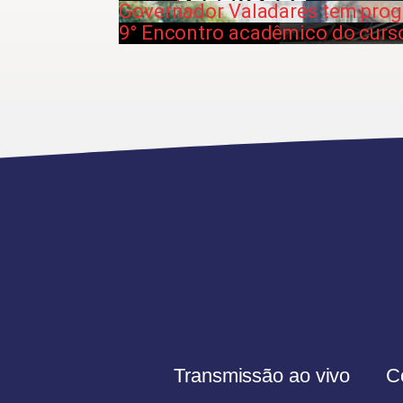
Governador Valadares tem prog
9° Encontro acadêmico do curso
Transmissão ao vivo
C