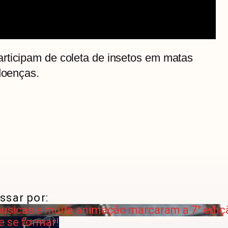
rticipam de coleta de insetos em matas
 doenças.
ssar por:
 musicas e muita animação marcaram a 7° ediç
e se formar!