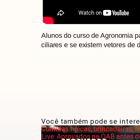
Alunos do curso de Agronomia pa
ciliares e se existem vetores de
Você também pode se intere
Comidas típicas, brincadeiras,
Live: Aprovados na OAB antes d