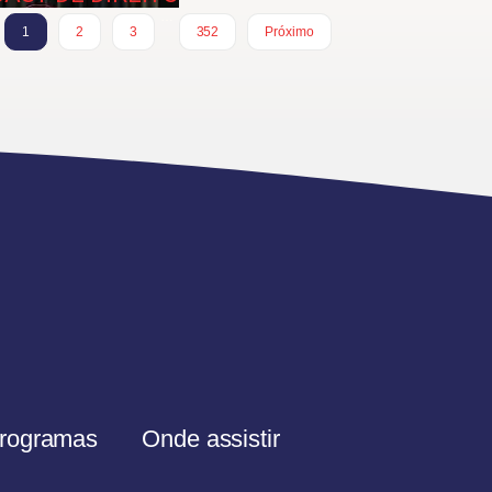
…
1
2
3
352
Próximo
rogramas
Onde assistir