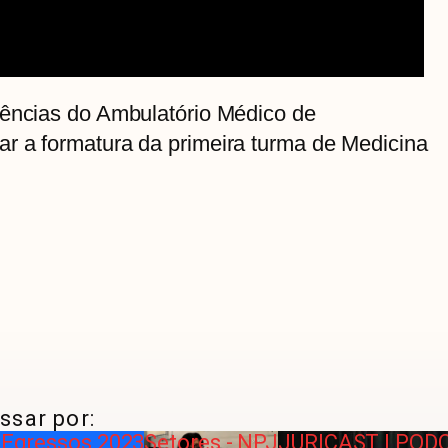
dências do Ambulatório Médico de
r a formatura da primeira turma de Medicina
ssar por:
| Egressos 2023
Setores - NPJ
JURICAST I POD