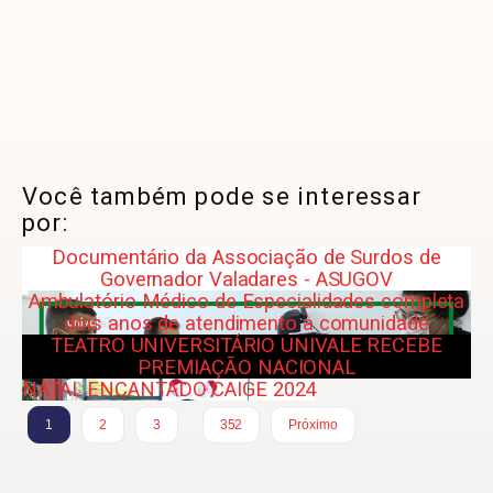
Você também pode se interessar
por:
Documentário da Associação de Surdos de
Governador Valadares - ASUGOV
Ambulatório Médico de Especialidades completa
dois anos de atendimento à comunidade
TEATRO UNIVERSITÁRIO UNIVALE RECEBE
PREMIAÇÃO NACIONAL
NATAL ENCANTADO CAIGE 2024
…
1
2
3
352
Próximo