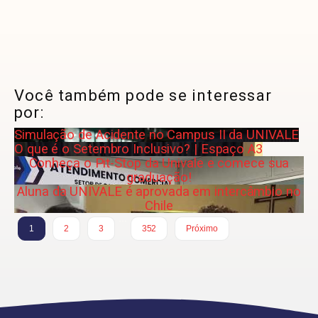
Você também pode se interessar
por:
Simulação de Acidente no Campus II da UNIVALE
O que é o Setembro Inclusivo? | Espaço A3
Conheça o Pit-Stop da Univale e comece sua
graduação!
Aluna da UNIVALE é aprovada em intercâmbio no
Chile
…
1
2
3
352
Próximo