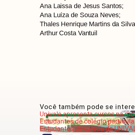
Ana Laissa de Jesus Santos;
Ana Luíza de Souza Neves;
Thales Henrique Martins da Silva
Arthur Costa Vantuil
Você também pode se intere
Univale apresenta cursos na mos
Estudantes de colégio particula
Estudantes de cursos da UNIVA
…