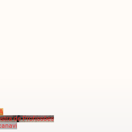
IA
stra de Profissões
canavi