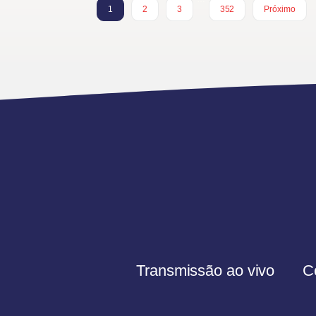
1
2
3
352
Próximo
Transmissão ao vivo
C