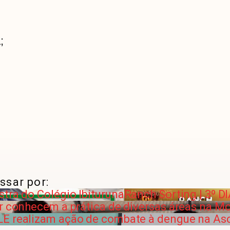
;
ssar por:
tra do Colégio Ibituruna
Ranch Sorting | 3º D
r conhecem a prática de diversas áreas na Mo
LE realizam ação de combate à dengue na As