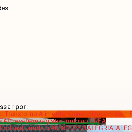
des
ssar por:
o: Transtorno Alimentar Generalizado – com 
 EAD recebem registro junto ao CREA
 Podcast Jurídico #008 2023/1
ALEGRIA, ALE