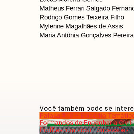
Matheus Ferrari Salgado Fernan
Rodrigo Gomes Teixeira Filho
Mylenne Magalhães de Assis
Maria Antônia Gonçalves Pereira
Você também pode se intere
Pataka #18 – Episódio Temátic
Formandos de Engenharia Civil
PodDescomplicar - Sucessões |