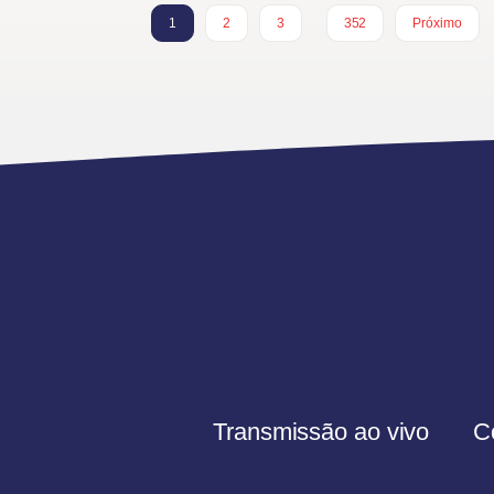
…
1
2
3
352
Próximo
Transmissão ao vivo
C