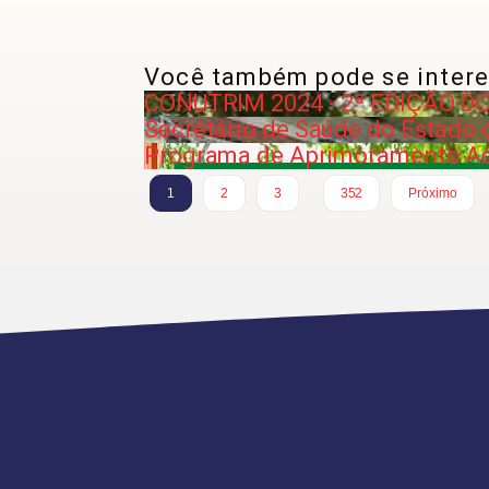
Você também pode se intere
CONUTRIM 2024 - 2ª EDIÇÃO 
Secretário de Saúde do Estado 
Programa de Aprimoramento Ac
…
1
2
3
352
Próximo