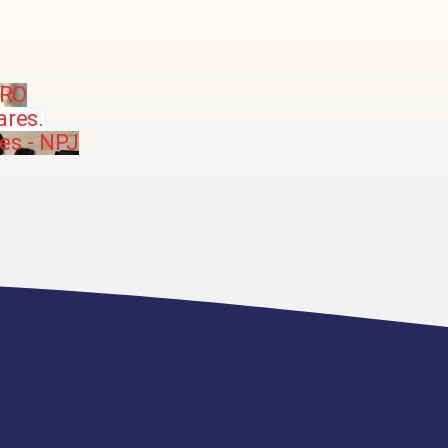
IRO
ares.
es - NPJ