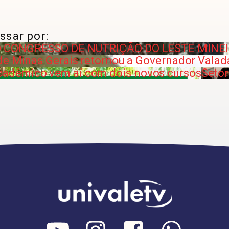
ssar por:
DO CONGRESSO DE NUTRIÇÃO DO LESTE MINE
de Minas Gerais retornou a Governador Valad
adêmico vem aí com dois novos cursos
Setor