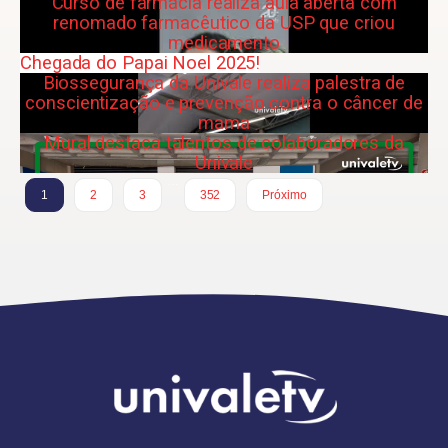
Curso de farmácia realiza aula aberta com
renomado farmacêutico da USP que criou
medicamento
Chegada do Papai Noel 2025!
Biossegurança da Univale realiza palestra de
conscientização e prevenção contra o câncer de
mama
Mural destaca talentos de colaboradores da
Univale
…
1
2
3
352
Próximo