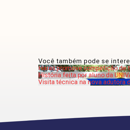
Você também pode se intere
Haras promove competição de t
História feita por aluno da UNIV
Visita técnica na nova adutora 