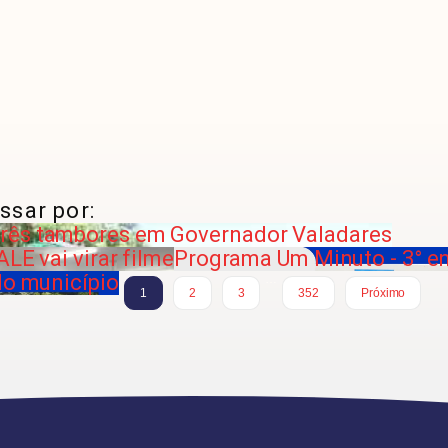
ssar por:
rês tambores em Governador Valadares
ALE vai virar filme
Programa Um Minuto - 3° e
do município
…
1
2
3
352
Próximo