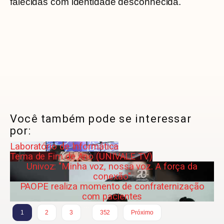
falecidas com identidade desconhecida.
Você também pode se interessar
por:
Laboratório de Informática
Tema de Fim de Ano (UNIVALE TV)
Univoz: "Minha voz, nossa voz. A força da
conexão"
PAOPE realiza momento de confraternização
com pacientes
…
1
2
3
352
Próximo