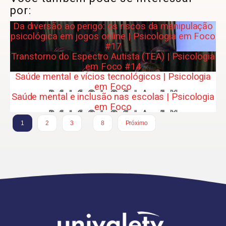
por:
Da diversão ao perigo: os riscos da manipulação
psicológica em jogos online | Psicologia em Foco
#17
Transtorno do Espectro Autista (TEA) | Psicologia
em Foco #14
Saúde mental e vícios tecnológicos | Psicologia
em Foco
Saúde mental e inclusão nas escolas | Psicologia
em Foco
…
1
2
3
8
Próximo