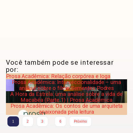
Você também pode se interessar
por:
Prosa Acadêmica: Relação corpórea e Ioga
Prosa Acadêmica: Interseccionalidade – uma
análise sobre o filme Sementes Podres
A Hora da Estrela: uma análise sobre a vida de
Macabéa (Parte 1) | Prosa Acadêmica
Prosa Acadêmica: Os contos de uma arquiteta
apaixonada pela leitura
…
1
2
3
6
Próximo